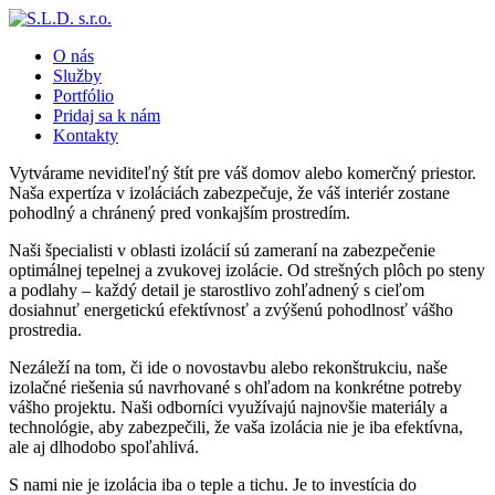
Skip
to
O nás
content
Služby
Portfólio
Pridaj sa k nám
Kontakty
Vytvárame neviditeľný štít pre váš domov alebo komerčný priestor.
Naša expertíza v izoláciách zabezpečuje, že váš interiér zostane
pohodlný a chránený pred vonkajším prostredím.
Naši špecialisti v oblasti izolácií sú zameraní na zabezpečenie
optimálnej tepelnej a zvukovej izolácie. Od strešných plôch po steny
a podlahy – každý detail je starostlivo zohľadnený s cieľom
dosiahnuť energetickú efektívnosť a zvýšenú pohodlnosť vášho
prostredia.
Nezáleží na tom, či ide o novostavbu alebo rekonštrukciu, naše
izolačné riešenia sú navrhované s ohľadom na konkrétne potreby
vášho projektu. Naši odborníci využívajú najnovšie materiály a
technológie, aby zabezpečili, že vaša izolácia nie je iba efektívna,
ale aj dlhodobo spoľahlivá.
S nami nie je izolácia iba o teple a tichu. Je to investícia do