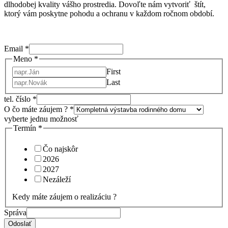
dlhodobej kvality vášho prostredia. Dovoľte nám vytvoriť štít,
ktorý vám poskytne pohodu a ochranu v každom ročnom období.
Email
*
Meno
*
First
Last
tel. číslo
*
O čo máte záujem ?
*
vyberte jednu možnosť
Termín
*
Čo najskôr
2026
2027
Nezáleží
Kedy máte záujem o realizáciu ?
Správa
Odoslať